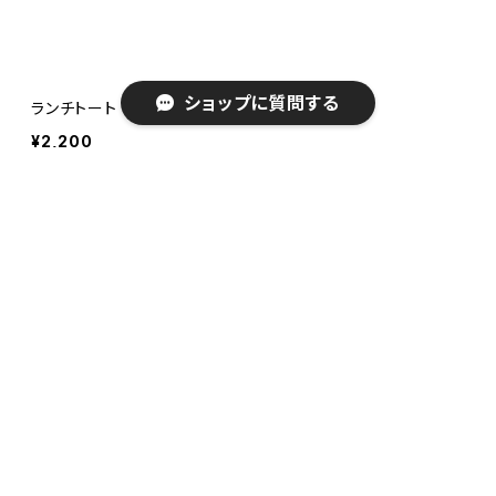
ショップに質問する
ランチトート マロン NT
¥2,200
キーワードから探す
5,500円(税込）以上の購入で
配送料無料
カテゴリから探す
一部対象とならない地域があります
アパレル