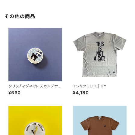
その他の商品
クリップマグネット スカンジナビ
Tシャツ JLロゴ GY
ア
¥660
¥4,180